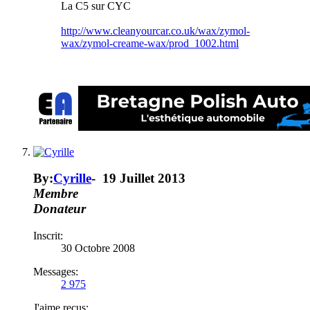
La C5 sur CYC
http://www.cleanyourcar.co.uk/wax/zymol-
wax/zymol-creame-wax/prod_1002.html
By:
Cyrille
-
19 Juillet 2013
Membre
Donateur
Inscrit:
30 Octobre 2008
Messages:
2 975
J'aime reçus: