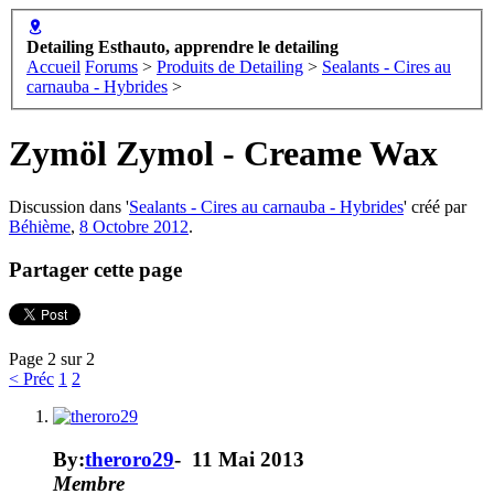
Detailing Esthauto, apprendre le detailing
Accueil
Forums
>
Produits de Detailing
>
Sealants - Cires au
carnauba - Hybrides
>
Zymöl
Zymol - Creame Wax
Discussion dans '
Sealants - Cires au carnauba - Hybrides
' créé par
Béhième
,
8 Octobre 2012
.
Partager cette page
Page 2 sur 2
< Préc
1
2
By:
theroro29
-
11 Mai 2013
Membre