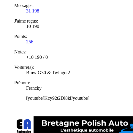
Messages:
31 198
J'aime reçus:
10 190
Points:
256
Notes:
+10 190
/
0
Voiture(s):
Bmw G30 & Twingo 2
Prénom:
Francky
[youtube]Kcy92t2Dl8k[/youtube]