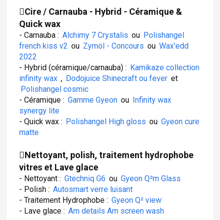
Cire / Carnauba - Hybrid - Céramique &
Quick wax
- Carnauba :
Alchimy 7 Crystalis
ou
Polishangel
french kiss v2
ou
Zymöl - Concours
ou
Wax'edd
2022
- Hybrid (céramique/carnauba) :
Kamikaze collection
infinity wax
,
Dodojuice Shinecraft ou fever
et
Polishangel cosmic
- Céramique :
Gamme Gyeon
ou
Infinity wax
synergy lite
- Quick wax :
Polishangel High gloss
ou
Gyeon cure
matte
Nettoyant, polish, traitement hydrophobe
vitres et Lave glace
- Nettoyant :
Gtechniq G6
ou
Gyeon Q²m Glass
- Polish :
Autosmart verre luisant
- Traitement Hydrophobe :
Gyeon Q² view
- Lave glace :
Am details Am screen wash