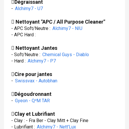
Dégraissant
-
Alchimy7 - U7
Nettoyant "APC / All Purpose Cleaner"
- APC Soft/Neutre :
Alchimy7 - NIU
- APC Hard :
Nettoyant Jantes
- Soft/Neutre :
Chemical Guys - Diablo
- Hard :
Alchimy7 - P7
Cire pour jantes
-
Swissvax - Autobhan
Dégoudronnant
-
Gyeon - Q²M TAR
Clay et Lubrifiant
- Clay : - Fra Ber - Clay Mitt + Clay Fine
- Lubrifiant :
Alchimy7 - Nett'Lux