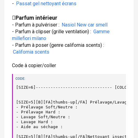
-
Passat gel nettoyant écrans
Parfum intérieur
- Parfum à pulvériser :
Nasiol New car smell
- Parfum à clipser (grille ventilation) :
Gamme
millefiori milano
- Parfum à poser (genre california scents) :
California scents
Code à copier/coller
CODE:
[SIZE=6]------------------------------- [COLOR=#0
[SIZE=5][B][FA]thumbs-up[/FA] Prélavage/Lavage[/B]
- Prélavage Soft/Neutre :

- Prélavage Hard :

- Lavage Soft/Neutre :

- Lavage Hard :

- Aide au séchage :

[SIZE=5][B][FA]thumbs-up[/FA]Nettoyant insectes[/B