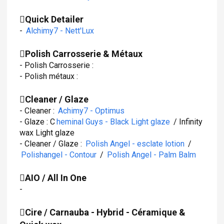
Quick Detailer
-
Alchimy7 - Nett'Lux
Polish Carrosserie & Métaux
- Polish Carrosserie :
- Polish métaux :
Cleaner / Glaze
- Cleaner :
Achimy7 - Optimus
- Glaze : C
heminal Guys - Black Light glaze
/ Infinity
wax Light glaze
- Cleaner / Glaze :
Polish Angel - esclate lotion
/
Polishangel - Contour
/
Polish Angel - Palm Balm
AIO / All In One
-
Cire / Carnauba - Hybrid - Céramique &