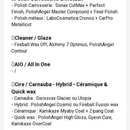
- Polish Carrosserie : Sonax CutMax + Perfect
Finish, PolishAngel Master Compound + Final Polish
- Polish métaux : LaboCosmetica Cronos + CarPro
Metallicut
Cleaner / Glaze
- Fireball Wax Off, Alchimy 7 Optimus, PolishAngel
Contour
AIO / All In One
- /
Cire / Carnauba - Hybrid - Céramique &
Quick wax
- Carnauba : Swissvax Glacier ou Utopia
- Hybrid : PolishAngel Cosmic ou Fireball Fusion wax
- Céramique : Kamikaze Myaby Coat + Zipang Coat
- Quick wax : PolishAngel High Gloss, Gyeon Cure,
Kamikaze OverCoat