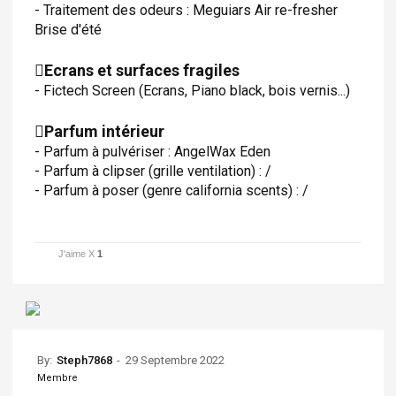
- Traitement des odeurs : Meguiars Air re-fresher
Brise d'été
Ecrans et surfaces fragiles
- Fictech Screen (Ecrans, Piano black, bois vernis...)
Parfum intérieur
- Parfum à pulvériser : AngelWax Eden
- Parfum à clipser (grille ventilation) : /
- Parfum à poser (genre california scents) : /
J'aime X
1
By:
-
29 Septembre 2022
Steph7868
Membre