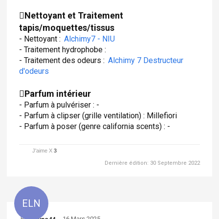
Nettoyant et Traitement
tapis/moquettes/tissus
- Nettoyant :
Alchimy7 - NIU
- Traitement hydrophobe :
- Traitement des odeurs :
Alchimy 7 Destructeur
d'odeurs
Parfum intérieur
- Parfum à pulvériser : -
- Parfum à clipser (grille ventilation) : Millefiori
- Parfum à poser (genre california scents) : -
J'aime X
3
Dernière édition:
30 Septembre 2022
ELN
By:
-
16 Mars 2025