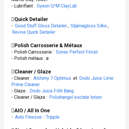
- Lubrifiant :
Gyeon Q²M ClayLub
Quick Detailer
-
Good Stuff Gloss Detailer
,
Stjärnagloss Silke
,
Revive Quick Detailer
Polish Carrosserie & Métaux
- Polish Carrosserie :
Sonax Perfect Finish
- Polish métaux : ø
Cleaner / Glaze
- Cleaner :
Alchimy 7 Optimus
et
Dodo Juice Lime
Prime Cleaner
- Glaze :
Dodo Juice Fillit Bang
- Cleaner / Glaze :
Polishangel esclate lotion
AIO / All In One
-
Auto Finesse - Tripple