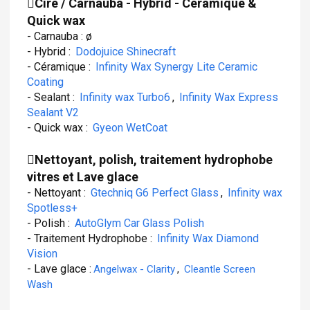
Cire / Carnauba - Hybrid - Céramique &
Quick wax
- Carnauba : ø
- Hybrid :
Dodojuice Shinecraft
- Céramique :
Infinity Wax Synergy Lite Ceramic
Coating
- Sealant :
Infinity wax Turbo6
,
Infinity Wax Express
Sealant V2
- Quick wax :
Gyeon WetCoat
Nettoyant, polish, traitement hydrophobe
vitres et Lave glace
- Nettoyant :
Gtechniq G6 Perfect Glass
,
Infinity wax
Spotless+
- Polish :
AutoGlym Car Glass Polish
- Traitement Hydrophobe :
Infinity Wax Diamond
Vision
- Lave glace :
Angelwax - Clarity
,
Cleantle Screen
Wash