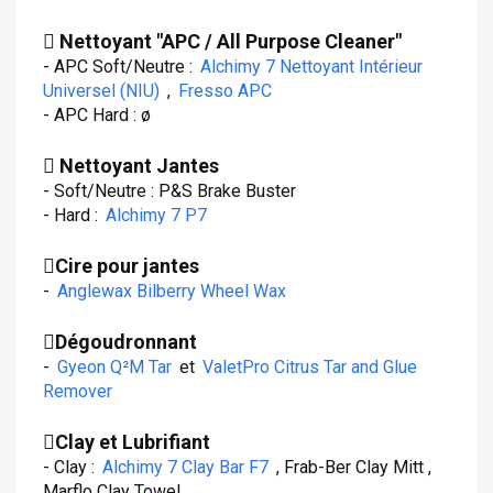
- Parfum à poser (genre california scents) :
Nettoyant "APC / All Purpose Cleaner"
- APC Soft/Neutre :
Alchimy 7 Nettoyant Intérieur
Universel (NIU)
,
Fresso APC
- APC Hard : ø
Nettoyant Jantes
- Soft/Neutre : P&S Brake Buster
- Hard :
Alchimy 7 P7
Cire pour jantes
-
Anglewax Bilberry Wheel Wax
Dégoudronnant
-
Gyeon Q²M Tar
et
ValetPro Citrus Tar and Glue
Remover
Clay et Lubrifiant
- Clay :
Alchimy 7 Clay Bar F7
, Frab-Ber Clay Mitt ,
Marflo Clay Towel