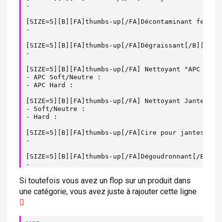
-

[SIZE=5][B][FA]thumbs-up[/FA]Décontaminant ferreux
-

[SIZE=5][B][FA]thumbs-up[/FA]Dégraissant[/B][/SIZE
-

[SIZE=5][B][FA]thumbs-up[/FA] Nettoyant "APC / All
- APC Soft/Neutre :

- APC Hard :

[SIZE=5][B][FA]thumbs-up[/FA] Nettoyant Jantes[/B]
- Soft/Neutre :

- Hard :

[SIZE=5][B][FA]thumbs-up[/FA]Cire pour jantes[/B][
-

[SIZE=5][B][FA]thumbs-up[/FA]Dégoudronnant[/B][/SI
-

Si toutefois vous avez un flop sur un produit dans
[SIZE=5][B][FA]thumbs-up[/FA]Clay et Lubrifiant[/B
- Clay :

une catégorie, vous avez juste à rajouter cette ligne
- Lubrifiant :

[SIZE=5][B][FA]thumbs-up[/FA]Quick Detailer[/B][/S
-
