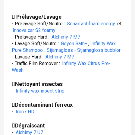
[SIZE=5][B][FA]thumbs-up[/FA]Dressing joints[/B][/
-

Prélavage/Lavage
[SIZE=5][B][FA]thumbs-up[/FA]Compartiment Moteur, 
- Prélavage Soft/Neutre :
Sonax actifoam energy
et
- Nettoyant :

Innova car S2 foamy
- Dressing :

- Prélavage Hard :
Alchimy 7 M7
[CENTER][SIZE=6]------------------------------- [
- Lavage Soft/Neutre :
Geyon Bath+
,
Infinity Wax
Pure Shampoo
,
Stjärnagloss - Stjarnagloss bubblor
[SIZE=5][B][FA]thumbs-up[/FA]Nettoyant et Dressing
- Lavage Hard :
Alchimy 7 M7
- Nettoyant :

- Dressing :

- Traffic Film Remover :
Infinity Wax Citrus Pre-
Wash
[SIZE=5][B][FA]thumbs-up[/FA]Nettoyant et Dressing
- Nettoyant :

- Dressing :

Nettoyant insectes
[SIZE=5][B][FA]thumbs-up[/FA]Nettoyant et Traiteme
-
Infinity wax insect strip
- Nettoyant :

- Traitement hydrophobe :

Décontaminant ferreux
- Traitement des odeurs  :

-
Iron7 HD
[SIZE=5][B][FA]thumbs-up[/FA]Ecrans et surfaces fr
[SIZE=5][B][FA]thumbs-up[/FA]Parfum intérieur[/B][
Dégraissant
- Parfum à pulvériser :

-
Alchimy 7 U7
- Parfum à clipser (grille ventilation) :
