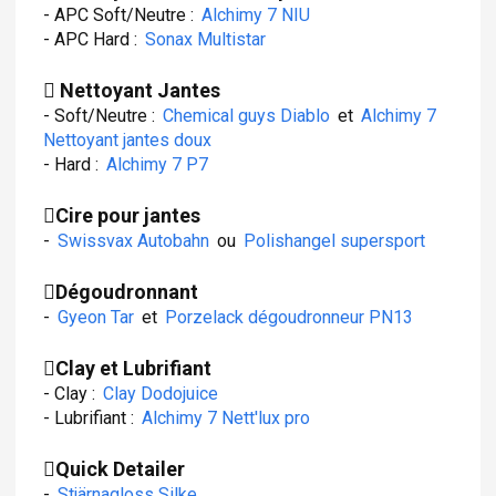
- APC Soft/Neutre :
Alchimy 7 NIU
- APC Hard :
Sonax Multistar
Nettoyant Jantes
- Soft/Neutre :
Chemical guys Diablo
et
Alchimy 7
Nettoyant jantes doux
- Hard :
Alchimy 7 P7
Cire pour jantes
-
Swissvax Autobahn
ou
Polishangel supersport
Dégoudronnant
-
Gyeon Tar
et
Porzelack dégoudronneur PN13
Clay et Lubrifiant
- Clay :
Clay Dodojuice
- Lubrifiant :
Alchimy 7 Nett'lux pro
Quick Detailer
-
Stjärnagloss Silke