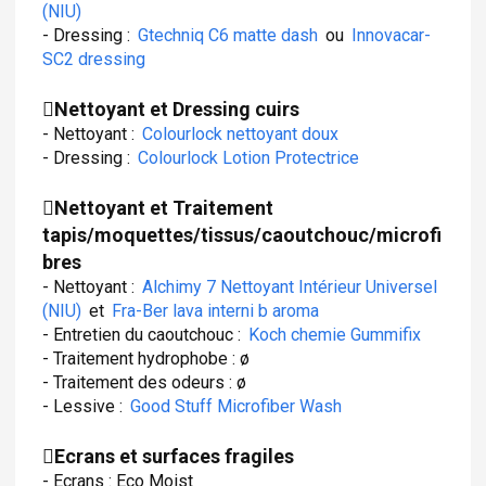
(NIU)
- Dressing :
Gtechniq C6 matte dash
ou
Innovacar-
SC2 dressing
Nettoyant et Dressing cuirs
- Nettoyant :
Colourlock nettoyant doux
- Dressing :
Colourlock Lotion Protectrice
Nettoyant et Traitement
tapis/moquettes/tissus/caoutchouc/microfi
bres
- Nettoyant :
Alchimy 7 Nettoyant Intérieur Universel
(NIU)
et
Fra-Ber lava interni b aroma
- Entretien du caoutchouc :
Koch chemie Gummifix
- Traitement hydrophobe : ø
- Traitement des odeurs : ø
- Lessive :
Good Stuff Microfiber Wash
Ecrans et surfaces fragiles
- Ecrans : Eco Moist