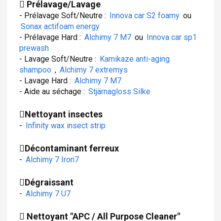
Prélavage/Lavage
- Prélavage Soft/Neutre :
Innova car S2 foamy
ou
Sonax actifoam energy
- Prélavage Hard :
Alchimy 7 M7
ou
Innova car sp1
prewash
- Lavage Soft/Neutre :
Kamikaze anti-aging
shampoo
,
Alchimy 7 extremys
- Lavage Hard :
Alchimy 7 M7
- Aide au séchage :
Stjärnagloss Silke
Nettoyant insectes
-
Infinity wax insect strip
Décontaminant ferreux
-
Alchimy 7 Iron7
Dégraissant
-
Alchimy 7 U7
Nettoyant "APC / All Purpose Cleaner"