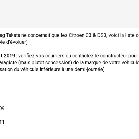
ag Takata ne concernait que les Citroën C3 & DS3, voici la list
le d'évoluer).
et 2019
: vérifiez vos courriers ou contactez le constructeur pour
/garagiste (mais plutôt concession) de la marque de votre véhicul
isation du véhicule inférieure à une demi-journée).
09
11