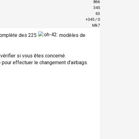
866
345
63
+345
/
0
Mk7
e complète des 225
modèles de
 vérifier si vous êtes concerné.
e pour effectuer le changement d’airbags.