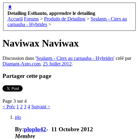
Detailing Esthauto, apprendre le detailing
Accueil
Forums
>
Produits de Detailing
>
Sealants - Cires au
carnauba - Hybrides
>
Naviwax
Naviwax
Discussion dans '
Sealants - Cires au carnauba - Hybrides
' créé par
Diamant-Auto.com
,
25 Juillet 2012
.
Partager cette page
Page 3 sur 4
< Préc
1
2
3
4
Suivant >
plo
By:
ploplo42
-
11 Octobre 2012
Membre