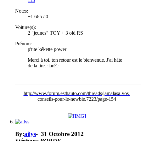
113
Notes:
+1 665
/
0
Voiture(s):
2 "jeunes" TOY + 3 old RS
Prénom:
p'tite kékette power
Merci à toi, ton retour est le bienvenue. J'ai hâte
de la lire. :taré1:
__________________________________________________
http://www.forum.esthauto.com/threads/jamalasa-vos-
conseils-pour-le-newbie.7223/page-154
__________________________________________________
By:
ailys
-
31 Octobre 2012
Stéphane BORDE