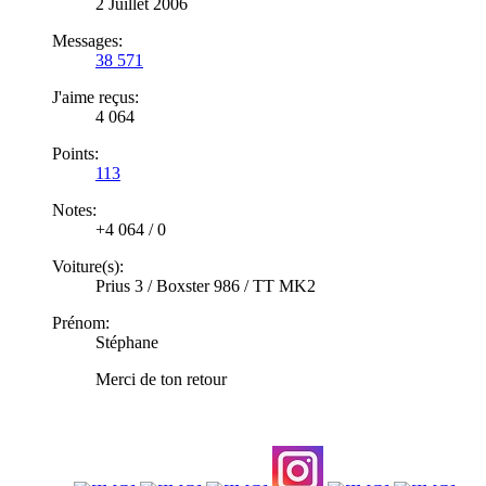
2 Juillet 2006
Messages:
38 571
J'aime reçus:
4 064
Points:
113
Notes:
+4 064
/
0
Voiture(s):
Prius 3 / Boxster 986 / TT MK2
Prénom:
Stéphane
Merci de ton retour