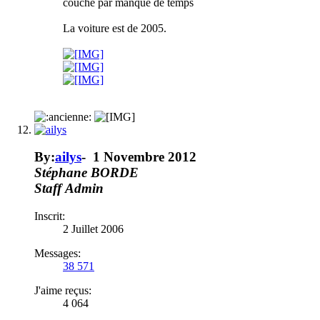
couche par manque de temps
La voiture est de 2005.
By:
ailys
-
1 Novembre 2012
Stéphane BORDE
Staff
Admin
Inscrit:
2 Juillet 2006
Messages:
38 571
J'aime reçus:
4 064