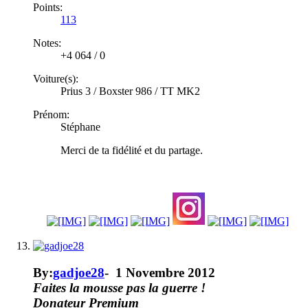
Points:
113
Notes:
+4 064
/
0
Voiture(s):
Prius 3 / Boxster 986 / TT MK2
Prénom:
Stéphane
Merci de ta fidélité et du partage.
By:
gadjoe28
-
1 Novembre 2012
Faites la mousse pas la guerre !
Donateur
Premium