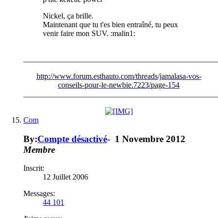
Nickel, ça brille.
Maintenant que tu t'es bien entraîné, tu peux
venir faire mon SUV. :malin1:
__________________________________________________
http://www.forum.esthauto.com/threads/jamalasa-vos-
conseils-pour-le-newbie.7223/page-154
__________________________________________________
Com
By:
Compte désactivé
-
1 Novembre 2012
Membre
Inscrit:
12 Juillet 2006
Messages:
44 101