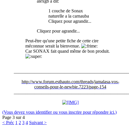
alexgb a dit:
1 couche de Sonax
naturelle a la carnauba
Cliquez pour agrandir...
Cliquez pour agrandir...
Peut-être qu'une petite fiche de cette cire
méconnue serait la bienvenue.
Car SONAX fait quand même de bon produit.
__________________________________________________
http://www.forum.esthauto.com/threads/jamalasa-vos-
conseils-pour-le-newbie.7223/page-154
__________________________________________________
(Vous devez vous identifier ou vous inscrire pour répondre ici.)
Page 3 sur 4
< Préc
1
2
3
4
Suivant >