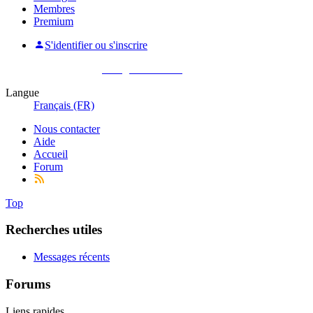
Membres
Premium
S'identifier ou s'inscrire
Pas encore membre ?
Enregistrez-vous !
Langue
Français (FR)
Nous contacter
Aide
Accueil
Forum
Top
Recherches utiles
Messages récents
Forums
Liens rapides