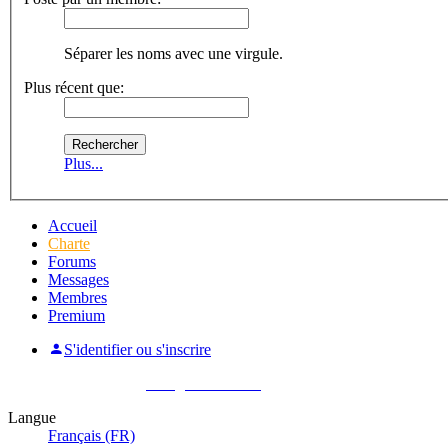
Séparer les noms avec une virgule.
Plus récent que:
Plus...
Accueil
Charte
Forums
Messages
Membres
Premium
S'identifier ou s'inscrire
Pas encore membre ?
Enregistrez-vous !
Langue
Français (FR)