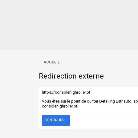
ACCUEIL
Redirection externe
https://consolehighroller.pt
Vous êtes sur le point de quitter Detailing Esthauto, a
consolehighroller.pt.
CONTINUER...