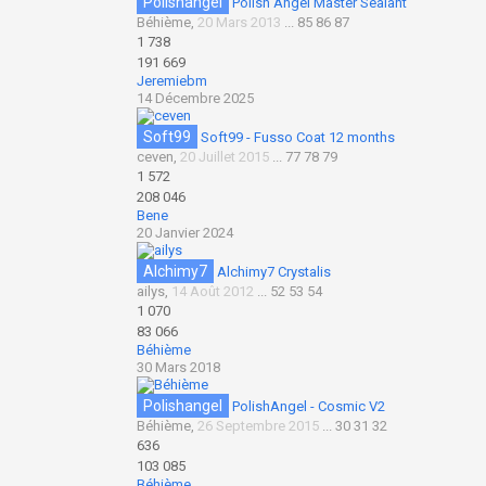
Polishangel
Polish Angel Master Sealant
Béhième
,
20 Mars 2013
...
85
86
87
1 738
191 669
Jeremiebm
14 Décembre 2025
Soft99
Soft99 - Fusso Coat 12 months
ceven
,
20 Juillet 2015
...
77
78
79
1 572
208 046
Bene
20 Janvier 2024
Alchimy7
Alchimy7 Crystalis
ailys
,
14 Août 2012
...
52
53
54
1 070
83 066
Béhième
30 Mars 2018
Polishangel
PolishAngel - Cosmic V2
Béhième
,
26 Septembre 2015
...
30
31
32
636
103 085
Béhième