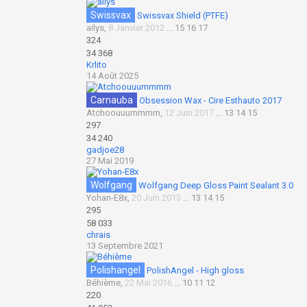
Swissvax
Swissvax Shield (PTFE)
ailys
,
8 Janvier 2012
...
15
16
17
324
34 368
Krlito
14 Août 2025
Carnauba
Obsession Wax - Cire Esthauto 2017
Atchoouuummmm
,
12 Juin 2017
...
13
14
15
297
34 240
gadjoe28
27 Mai 2019
Wolfgang
Wolfgang Deep Gloss Paint Sealant 3.0
Yohan-E8x
,
20 Juin 2013
...
13
14
15
295
58 033
chrais
13 Septembre 2021
Polishangel
PolishAngel - High gloss
Béhième
,
22 Mai 2016
...
10
11
12
220