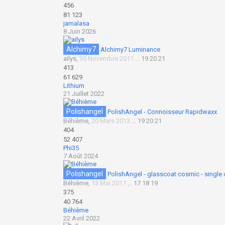
456
81 123
jamalasa
8 Juin 2026
Alchimy7
Alchimy7 Luminance
ailys
,
30 Novembre 2011
...
19
20
21
413
61 629
Lithium
21 Juillet 2022
Polishangel
PolishAngel - Connoisseur Rapidwaxx
Béhième
,
20 Mars 2013
...
19
20
21
404
52 407
Phi35
7 Août 2024
Polishangel
PolishAngel - glasscoat cosmic - single 
Béhième
,
13 Mai 2017
...
17
18
19
375
40 764
Béhième
22 Avril 2022