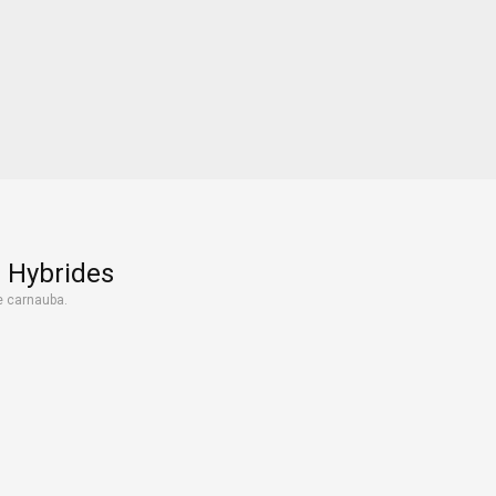
- Hybrides
e carnauba.