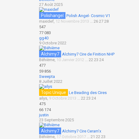
27 Août 2025
Polishangel
Polish Angel- Cosmic V1
maxidef
,
12 Novembre 2013
...
26
27
28
547
77 083
gg40
9 Octobre 2022
Alchimy7
Alchimy7 Cire de Finition NHP
Béhième
,
10 Janvier 2012
...
22
23
24
477
59 856
Sweepta
8 Juillet 2022
Topic Unique
Le Beading des Cires
ailys
,
9 Octobre 2013
...
22
23
24
475
66 174
justin
23 Septembre 2025
Alchimy7
Alchimy7 Cire Ceram'x
Béhième
,
17 Octobre 2017
...
21
22
23