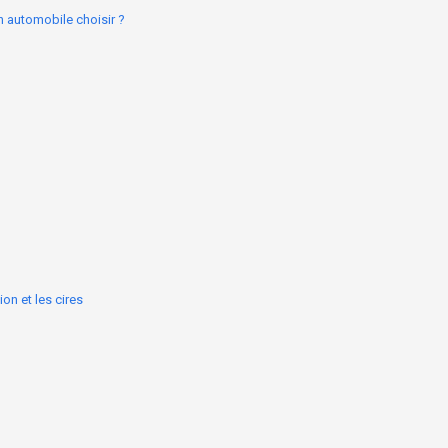
on automobile choisir ?
on et les cires