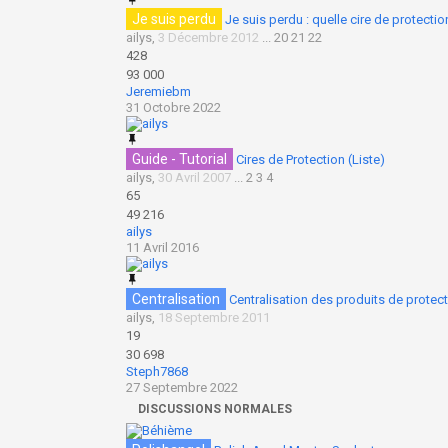
Je suis perdu
Je suis perdu : quelle cire de protecti
ailys
,
3 Décembre 2012
...
20
21
22
428
93 000
Jeremiebm
31 Octobre 2022
Guide - Tutorial
Cires de Protection (Liste)
ailys
,
30 Avril 2007
...
2
3
4
65
49 216
ailys
11 Avril 2016
Centralisation
Centralisation des produits de protecti
ailys
,
18 Septembre 2011
19
30 698
Steph7868
27 Septembre 2022
DISCUSSIONS NORMALES