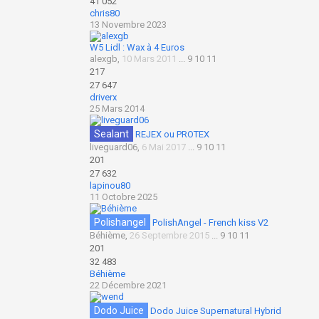
41 052
chris80
13 Novembre 2023
W5 Lidl : Wax à 4 Euros
alexgb
,
10 Mars 2011
...
9
10
11
217
27 647
driverx
25 Mars 2014
Sealant
REJEX ou PROTEX
liveguard06
,
6 Mai 2017
...
9
10
11
201
27 632
lapinou80
11 Octobre 2025
Polishangel
PolishAngel - French kiss V2
Béhième
,
26 Septembre 2015
...
9
10
11
201
32 483
Béhième
22 Décembre 2021
Dodo Juice
Dodo Juice Supernatural Hybrid