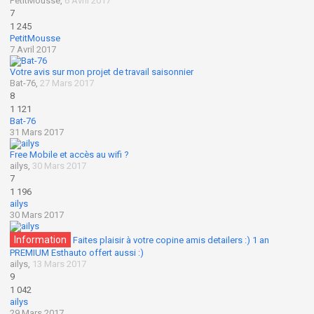
PetitMousse
,
6 Avril 2017
7
1 245
PetitMousse
7 Avril 2017
Votre avis sur mon projet de travail saisonnier
Bat-76
,
27 Mars 2017
8
1 121
Bat-76
31 Mars 2017
Free Mobile et accès au wifi ?
ailys
,
30 Mars 2017
7
1 196
ailys
30 Mars 2017
Information
Faites plaisir à votre copine amis detailers :) 1 an
PREMIUM Esthauto offert aussi :)
ailys
,
13 Mars 2017
9
1 042
ailys
29 Mars 2017