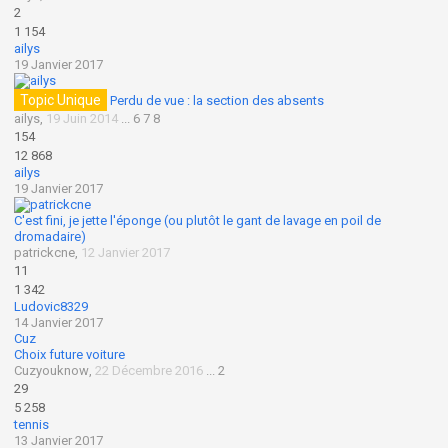
2
1 154
ailys
19 Janvier 2017
Topic Unique
Perdu de vue : la section des absents
ailys
,
19 Juin 2014
...
6
7
8
154
12 868
ailys
19 Janvier 2017
C'est fini, je jette l'éponge (ou plutôt le gant de lavage en poil de
dromadaire)
patrickcne
,
12 Janvier 2017
11
1 342
Ludovic8329
14 Janvier 2017
Cuz
Choix future voiture
Cuzyouknow
,
22 Décembre 2016
...
2
29
5 258
tennis
13 Janvier 2017