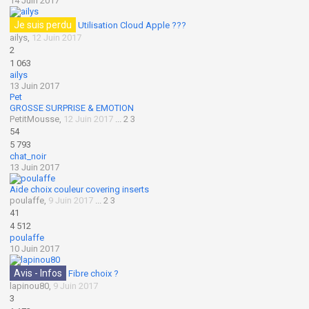
14 Juin 2017
Je suis perdu
Utilisation Cloud Apple ???
ailys
,
12 Juin 2017
2
1 063
ailys
13 Juin 2017
Pet
GROSSE SURPRISE & EMOTION
PetitMousse
,
12 Juin 2017
...
2
3
54
5 793
chat_noir
13 Juin 2017
Aide choix couleur covering inserts
poulaffe
,
9 Juin 2017
...
2
3
41
4 512
poulaffe
10 Juin 2017
Avis - Infos
Fibre choix ?
lapinou80
,
9 Juin 2017
3