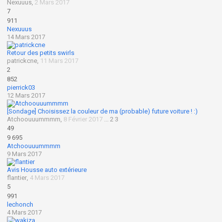
Nexuuus
,
2 Mars 2017
7
911
Nexuuus
14 Mars 2017
Retour des petits swirls
patrickcne
,
11 Mars 2017
2
852
pierrick03
12 Mars 2017
[Sondage] Choisissez la couleur de ma (probable) future voiture ! :)
Atchoouuummmm
,
8 Février 2017
...
2
3
49
9 695
Atchoouuummmm
9 Mars 2017
Avis Housse auto extérieure
flantier
,
4 Mars 2017
5
991
lechonch
4 Mars 2017