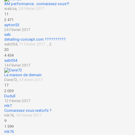
AM performance...connaissez-vous?!
wakiza
,
24 Février 2017
11
2 471
ayrton53
24 Février 2017
seb
detailing-concept.com ??????????
seb054
,
11 Février 2017
...
2
20
4 454
seb054
14 Février 2017
La maison de demain
Dave72
,
4 Février 2017
17
2 039
Dudull
12 Février 2017
mk7
Connaissez vous restorfx ?
mk76
,
10 Février 2017
9
1 599
mk76