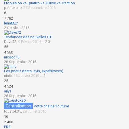
Propulsion vs Quattro vs XDrive vs Traction
patrickcne
,
25 Septembre 2016
6
7 782
lenaM///
2 Octobre 2016
Tendances des nouvelles GTI
Dave72
,
9 Février 2014
...
2
3
55
4 560
nicoco13
28 Septembre 2016
Les pneus (tests, avis, expériences)
ninic
,
16 Janvier 2016
...
2
25
4 524
ailys
26 Septembre 2016
Centralisation
Votre chaine Youtube
toustok35
,
28 Juillet 2016
16
2 466
PRZ