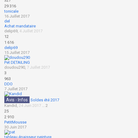
327
29 316
tonicale
16 Juillet 2017
del
Achat mandataire
delip69
,
4 Juillet 2017
12
1 616
delip69
15 Juillet 2017
Pet DETAILING
doudou290
,
7 Juillet 2017
3
963
DDO
7 Juillet 2017
Avis - Infos
Soldes été 2017
Kandid
,
24 Juin 2017
...
2
25
2 910
PetitMousse
30 Juin 2017
tableau épaisseur peinture