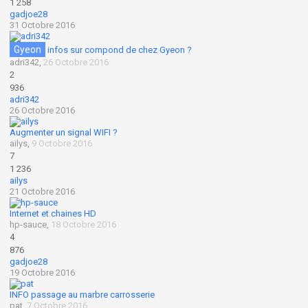
1 258
gadjoe28
31 Octobre 2016
Gyeon
infos sur compond de chez Gyeon ?
adri342
,
26 Octobre 2016
2
936
adri342
26 Octobre 2016
Augmenter un signal WIFI ?
ailys
,
9 Octobre 2016
7
1 236
ailys
21 Octobre 2016
Internet et chaines HD
hp-sauce
,
18 Octobre 2016
4
876
gadjoe28
19 Octobre 2016
INFO passage au marbre carrosserie
pat
,
7 Octobre 2016