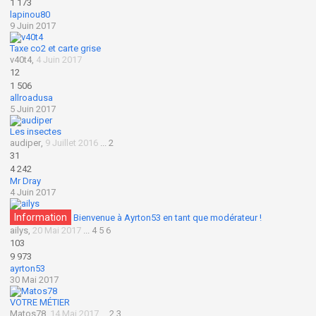
1 173
lapinou80
9 Juin 2017
Taxe co2 et carte grise
v40t4
,
4 Juin 2017
12
1 506
allroadusa
5 Juin 2017
Les insectes
audiper
,
9 Juillet 2016
...
2
31
4 242
Mr Dray
4 Juin 2017
Information
Bienvenue à Ayrton53 en tant que modérateur !
ailys
,
20 Mai 2017
...
4
5
6
103
9 973
ayrton53
30 Mai 2017
VOTRE MÉTIER
Matos78
,
14 Mai 2017
...
2
3