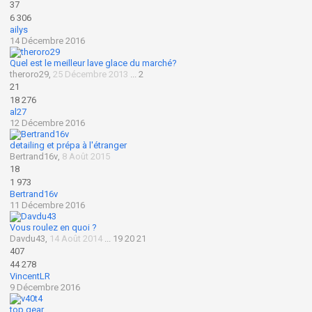
37
6 306
ailys
14 Décembre 2016
Quel est le meilleur lave glace du marché?
theroro29
,
25 Décembre 2013
...
2
21
18 276
al27
12 Décembre 2016
detailing et prépa à l'étranger
Bertrand16v
,
8 Août 2015
18
1 973
Bertrand16v
11 Décembre 2016
Vous roulez en quoi ?
Davdu43
,
14 Août 2014
...
19
20
21
407
44 278
VincentLR
9 Décembre 2016
top gear