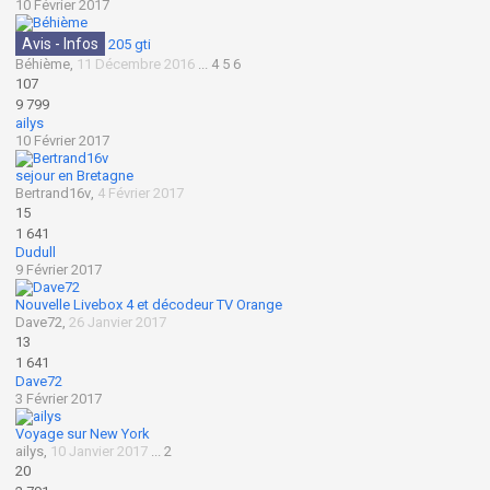
10 Février 2017
Avis - Infos
205 gti
Béhième
,
11 Décembre 2016
...
4
5
6
107
9 799
ailys
10 Février 2017
sejour en Bretagne
Bertrand16v
,
4 Février 2017
15
1 641
Dudull
9 Février 2017
Nouvelle Livebox 4 et décodeur TV Orange
Dave72
,
26 Janvier 2017
13
1 641
Dave72
3 Février 2017
Voyage sur New York
ailys
,
10 Janvier 2017
...
2
20