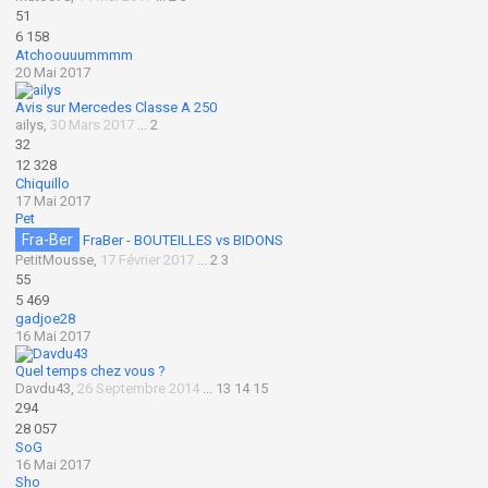
51
6 158
Atchoouuummmm
20 Mai 2017
Avis sur Mercedes Classe A 250
ailys
,
30 Mars 2017
...
2
32
12 328
Chiquillo
17 Mai 2017
Pet
Fra-Ber
FraBer - BOUTEILLES vs BIDONS
PetitMousse
,
17 Février 2017
...
2
3
55
5 469
gadjoe28
16 Mai 2017
Quel temps chez vous ?
Davdu43
,
26 Septembre 2014
...
13
14
15
294
28 057
SoG
16 Mai 2017
Sho