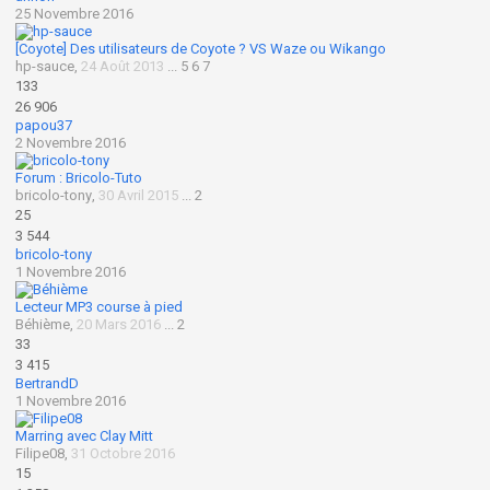
25 Novembre 2016
[Coyote] Des utilisateurs de Coyote ? VS Waze ou Wikango
hp-sauce
,
24 Août 2013
...
5
6
7
133
26 906
papou37
2 Novembre 2016
Forum : Bricolo-Tuto
bricolo-tony
,
30 Avril 2015
...
2
25
3 544
bricolo-tony
1 Novembre 2016
Lecteur MP3 course à pied
Béhième
,
20 Mars 2016
...
2
33
3 415
BertrandD
1 Novembre 2016
Marring avec Clay Mitt
Filipe08
,
31 Octobre 2016
15