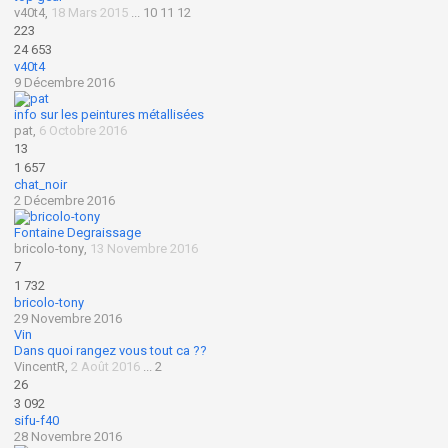
v40t4
,
18 Mars 2015
...
10
11
12
223
24 653
v40t4
9 Décembre 2016
info sur les peintures métallisées
pat
,
6 Octobre 2016
13
1 657
chat_noir
2 Décembre 2016
Fontaine Degraissage
bricolo-tony
,
13 Novembre 2016
7
1 732
bricolo-tony
29 Novembre 2016
Vin
Dans quoi rangez vous tout ca ??
VincentR
,
2 Août 2016
...
2
26
3 092
sifu-f40
28 Novembre 2016