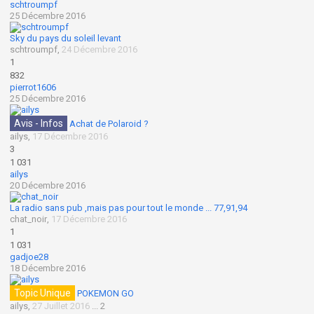
schtroumpf
25 Décembre 2016
Sky du pays du soleil levant
schtroumpf
,
24 Décembre 2016
1
832
pierrot1606
25 Décembre 2016
Avis - Infos
Achat de Polaroid ?
ailys
,
17 Décembre 2016
3
1 031
ailys
20 Décembre 2016
La radio sans pub ,mais pas pour tout le monde ... 77,91,94
chat_noir
,
17 Décembre 2016
1
1 031
gadjoe28
18 Décembre 2016
Topic Unique
POKEMON GO
ailys
,
27 Juillet 2016
...
2