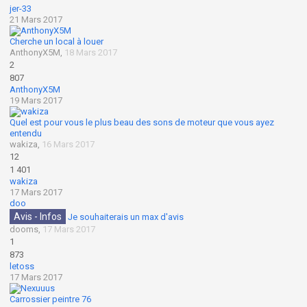
jer-33
21 Mars 2017
Cherche un local à louer
AnthonyX5M
,
18 Mars 2017
2
807
AnthonyX5M
19 Mars 2017
Quel est pour vous le plus beau des sons de moteur que vous ayez
entendu
wakiza
,
16 Mars 2017
12
1 401
wakiza
17 Mars 2017
doo
Avis - Infos
Je souhaiterais un max d'avis
dooms
,
17 Mars 2017
1
873
letoss
17 Mars 2017
Carrossier peintre 76