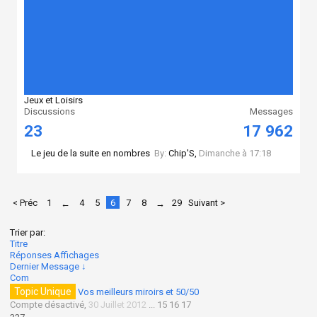
Jeux et Loisirs
Discussions
Messages
23
17 962
Le jeu de la suite en nombres
By:
Chip'S
,
Dimanche à 17:18
< Préc
1
4
5
6
7
8
29
Suivant >
←
→
Trier par:
Titre
Réponses
Affichages
Dernier Message ↓
Com
Topic Unique
Vos meilleurs miroirs et 50/50
Compte désactivé
,
30 Juillet 2012
...
15
16
17