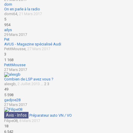
dom
On en parle à la radio
domi64
,
21 Mars 2017
5
954
ailys
29 Mars 2017
Pet
AVUS - Magazine spécialisé Audi
PetitMousse
,
27 Mars 2017
3
1 168
PetitMousse
27 Mars 2017
Combien de LSP avez vous ?
alexgb
,
2 Juillet 2013
...
2
3
49
5 598
gadjoe28
27 Mars 2017
Avis - Infos
Préparateur auto VN / VO
Filipe08
,
8 Mars 2017
18
6 542