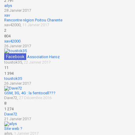
2 791
ailys
28 Janvier 2017
xav
Rencontre région Poitou Charente
xav42000
,
11 Janvier 2017
2
804
xav42000
26 Janvier 2017
Facebook
Association Haroz
toustok35
,
22 Janvier 2017
11
1 394
toustok35
26 Janvier 2017
GSM, 3G, 4G : la femtocell???
Dave72
,
27 Décembre 2016
8
1 274
Dave72
21 Janvier 2017
Site web ?
ailys
,
1 Janvier 2017