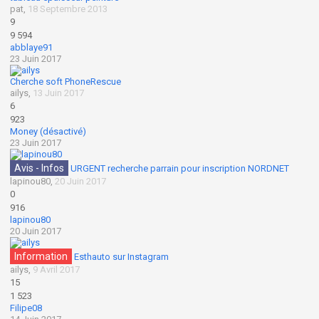
pat
,
18 Septembre 2013
9
9 594
abblaye91
23 Juin 2017
Cherche soft PhoneRescue
ailys
,
13 Juin 2017
6
923
Money (désactivé)
23 Juin 2017
Avis - Infos
URGENT recherche parrain pour inscription NORDNET
lapinou80
,
20 Juin 2017
0
916
lapinou80
20 Juin 2017
Information
Esthauto sur Instagram
ailys
,
9 Avril 2017
15
1 523
Filipe08