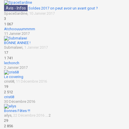
Avis - Infos
Soldes 2017 on peut avoir un avant gout ?
SpaceSardine
,
10 Janvier 2017
3
1 067
Atchoouuummmm
11 Janvier 2017
BONNE ANNEE !
Submalawi
,
1 Janvier 2017
17
1 741
lechonch
2 Janvier 2017
Le covering
cris68
,
11 Décembre 2016
19
2 512
cris68
30 Décembre 2016
Bonnes Fêtes !!!
ailys
,
22 Décembre 2016
...
2
29
2 856