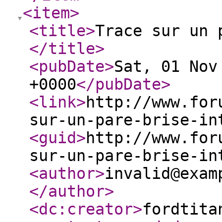
<item
>
<title
>
Trace sur un 
</title
>
<pubDate
>
Sat, 01 Nov
+0000
</pubDate
>
<link
>
http://www.for
sur-un-pare-brise-in
<guid
>
http://www.for
sur-un-pare-brise-in
<author
>
invalid@exam
</author
>
<dc:creator
>
fordtita