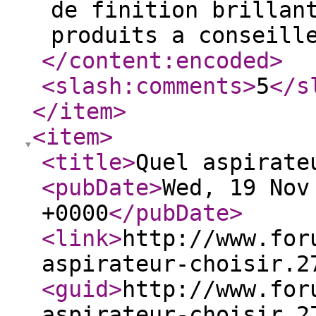
de finition brillan
produits a conseill
</content:encoded
>
<slash:comments
>
5
</s
</item
>
<item
>
<title
>
Quel aspirate
<pubDate
>
Wed, 19 Nov
+0000
</pubDate
>
<link
>
http://www.for
aspirateur-choisir.2
<guid
>
http://www.for
aspirateur-choisir.2