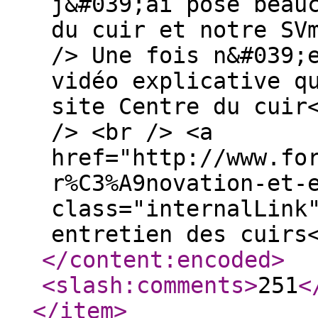
j&#039;ai posé beau
du cuir et notre SV
/> Une fois n&#039;
vidéo explicative q
site Centre du cuir
/> <br /> <a
href="http://www.fo
r%C3%A9novation-et-
class="internalLink
entretien des cuirs
</content:encoded
>
<slash:comments
>
251
<
</item
>