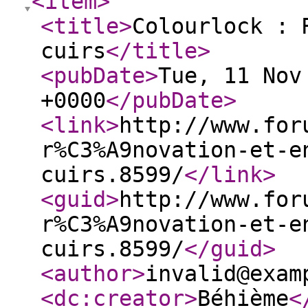
<item
>
<title
>
Colourlock : 
cuirs
</title
>
<pubDate
>
Tue, 11 Nov
+0000
</pubDate
>
<link
>
http://www.for
r%C3%A9novation-et-e
cuirs.8599/
</link
>
<guid
>
http://www.for
r%C3%A9novation-et-e
cuirs.8599/
</guid
>
<author
>
invalid@exam
<dc:creator
>
Béhième
<