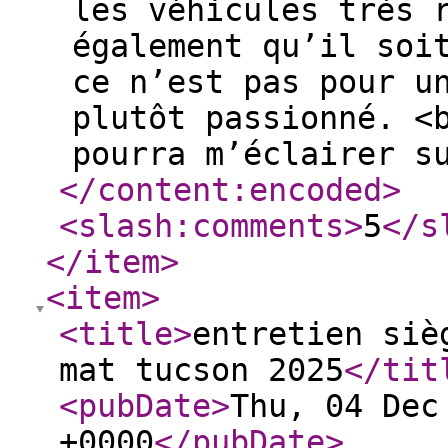
les véhicules très 
également qu’il soi
ce n’est pas pour u
plutôt passionné. <
pourra m’éclairer s
</content:encoded
>
<slash:comments
>
5
</s
</item
>
<item
>
<title
>
entretien siè
mat tucson 2025
</tit
<pubDate
>
Thu, 04 Dec
+0000
</pubDate
>