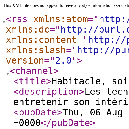
This XML file does not appear to have any style information associat
<rss
xmlns:atom
="
http:
xmlns:dc
="
http://purl.
xmlns:content
="
http://
xmlns:slash
="
http://pu
version
="
2.0
"
>
<channel
>
<title
>
Habitacle, soi
<description
>
Les tech
entretenir son intéri
<pubDate
>
Thu, 06 Aug 
+0000
</pubDate
>