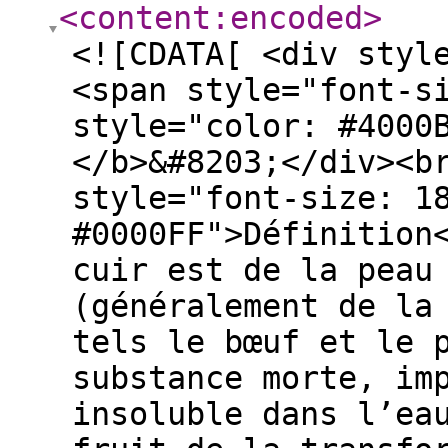
<content:encoded
>
<![CDATA[ <div styl
<span style="font-s
style="color: #4000
</b>&#8203;</div><b
style="font-size: 1
#0000FF">Définition
cuir est de la peau
(généralement de la
tels le bœuf et le 
substance morte, im
insoluble dans l’ea