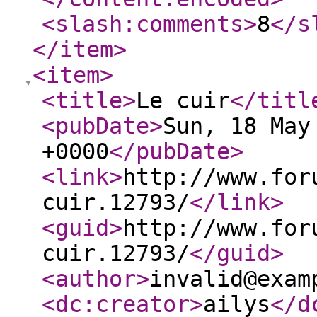
<slash:comments
>
8
</s
</item
>
<item
>
<title
>
Le cuir
</titl
<pubDate
>
Sun, 18 May
+0000
</pubDate
>
<link
>
http://www.for
cuir.12793/
</link
>
<guid
>
http://www.for
cuir.12793/
</guid
>
<author
>
invalid@exam
<dc:creator
>
ailys
</d