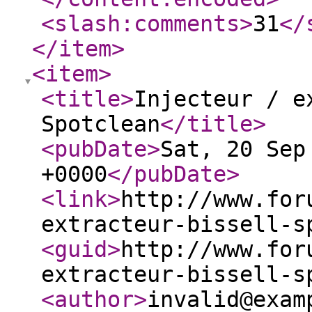
<slash:comments
>
31
</
</item
>
<item
>
<title
>
Injecteur / e
Spotclean
</title
>
<pubDate
>
Sat, 20 Sep
+0000
</pubDate
>
<link
>
http://www.for
extracteur-bissell-s
<guid
>
http://www.for
extracteur-bissell-s
<author
>
invalid@exam