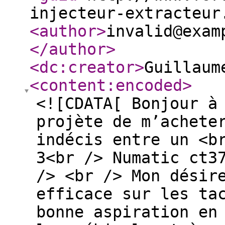
injecteur-extracteur
<author
>
invalid@exam
</author
>
<dc:creator
>
Guillaum
<content:encoded
>
<![CDATA[ Bonjour à
projète de m’achete
indécis entre un <b
3<br /> Numatic ct3
/> <br /> Mon désir
efficace sur les ta
bonne aspiration en