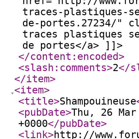
href="http://www.fo
traces-plastiques-s
de-portes.27234/" c
traces plastiques s
de portes</a> ]]>
</content:encoded
>
<slash:comments
>
2
</s
</item
>
<item
>
<title
>
Shampouineuse
<pubDate
>
Thu, 26 Mar
+0000
</pubDate
>
<link
>
http://www.for