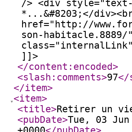
/> <div style="text
*...&#8203;</div><b
href="http://www.fo
son-habitacle.8889/
class="internalLink
]]>
</content:encoded
>
<slash:comments
>
97
</
</item
>
<item
>
<title
>
Retirer un vi
<pubDate
>
Tue, 03 Jun
+0000
</pubDate
>