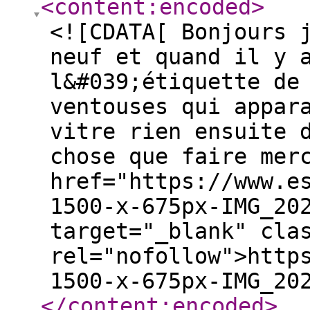
<content:encoded
>
<![CDATA[ Bonjours 
neuf et quand il y 
l&#039;étiquette de
ventouses qui appar
vitre rien ensuite 
chose que faire mer
href="https://www.e
1500-x-675px-IMG_20
target="_blank" cla
rel="nofollow">http
1500-x-675px-IMG_20
</content:encoded
>