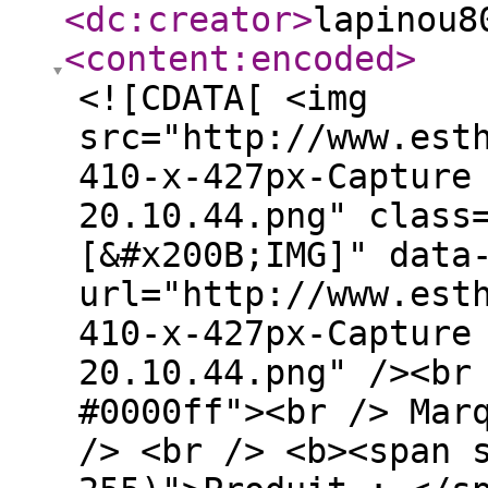
<dc:creator
>
lapinou8
<content:encoded
>
<![CDATA[ <img
src="http://www.est
410-x-427px-Capture
20.10.44.png" class
[&#x200B;IMG]" data
url="http://www.est
410-x-427px-Capture
20.10.44.png" /><br
#0000ff"><br /> Mar
/> <br /> <b><span 