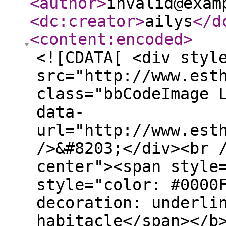
<author
>
invalid@exam
<dc:creator
>
ailys
</d
<content:encoded
>
<![CDATA[ <div styl
src="http://www.est
class="bbCodeImage 
data-
url="http://www.est
/>&#8203;</div><br 
center"><span style
style="color: #0000
decoration: underli
habitacle</span></b