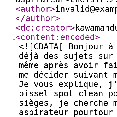
<author
>
invalid@exam
</author
>
<dc:creator
>
kawamand
<content:encoded
>
<![CDATA[ Bonjour à
déjà des sujets sur
même après avoir fa
me décider suivant 
Je vous explique, j
bissel spot clean p
sièges, je cherche 
aspirateur pourtour