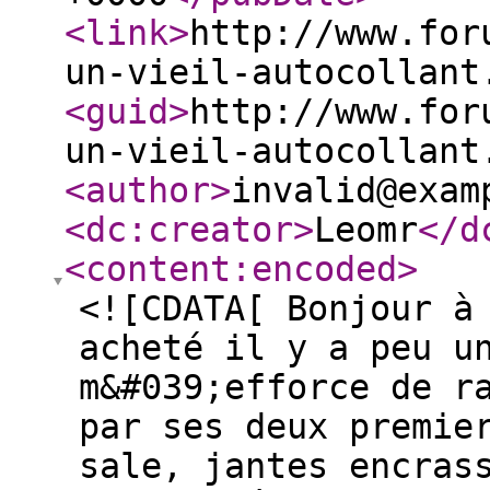
<link
>
http://www.for
un-vieil-autocollant
<guid
>
http://www.for
un-vieil-autocollant
<author
>
invalid@exam
<dc:creator
>
Leomr
</d
<content:encoded
>
<![CDATA[ Bonjour à
acheté il y a peu u
m&#039;efforce de r
par ses deux premie
sale, jantes encras