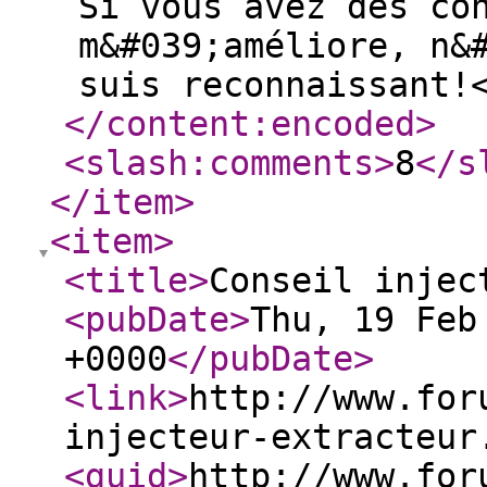
Si vous avez des co
m&#039;améliore, n&
suis reconnaissant!
</content:encoded
>
<slash:comments
>
8
</s
</item
>
<item
>
<title
>
Conseil injec
<pubDate
>
Thu, 19 Feb
+0000
</pubDate
>
<link
>
http://www.for
injecteur-extracteur
<guid
>
http://www.for