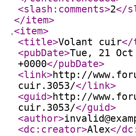
<slash:comments
>
2
</s
</item
>
<item
>
<title
>
Volant cuir
</
<pubDate
>
Tue, 21 Oct
+0000
</pubDate
>
<link
>
http://www.for
cuir.3053/
</link
>
<guid
>
http://www.for
cuir.3053/
</guid
>
<author
>
invalid@exam
<dc:creator
>
Alex
</dc