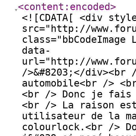
<content:encoded
>
<![CDATA[ <div styl
src="http://www.for
class="bbCodeImage 
data-
url="http://www.for
/>&#8203;</div><br 
automobile<br /> <b
<br /> Donc je fais
<br /> La raison es
utilisateur de la m
colourlock.<br /> D