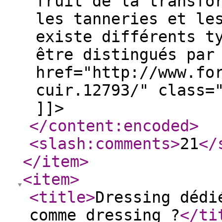
fruit de la transfo
les tanneries et le
existe différents t
être distingués par
href="http://www.fo
cuir.12793/" class=
]]>
</content:encoded
>
<slash:comments
>
21
</
</item
>
<item
>
<title
>
Dressing dédi
comme dressing ?
</ti