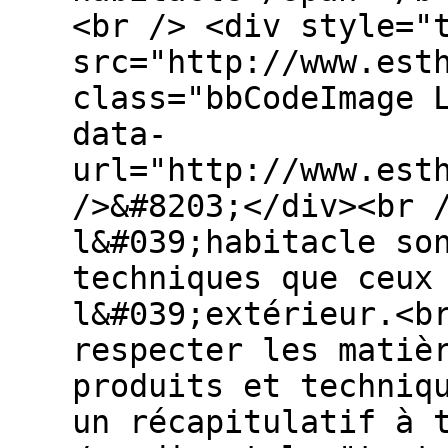
<br /> <div style="
src="http://www.est
class="bbCodeImage 
data-
url="http://www.est
/>&#8203;</div><br 
l&#039;habitacle so
techniques que ceux
l&#039;extérieur.<b
respecter les matiè
produits et techniq
un récapitulatif à 