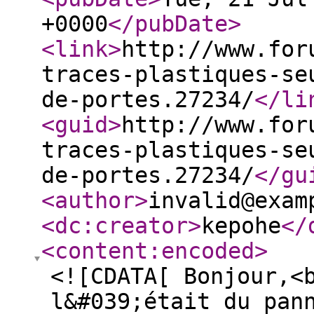
+0000
</pubDate
>
<link
>
http://www.for
traces-plastiques-se
de-portes.27234/
</li
<guid
>
http://www.for
traces-plastiques-se
de-portes.27234/
</gu
<author
>
invalid@exam
<dc:creator
>
kepohe
</
<content:encoded
>
<![CDATA[ Bonjour,<
l&#039;était du pan