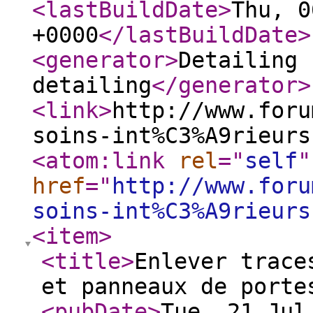
<lastBuildDate
>
Thu, 0
+0000
</lastBuildDate
>
<generator
>
Detailing 
detailing
</generator
>
<link
>
http://www.foru
soins-int%C3%A9rieurs
<atom:link
rel
="
self
"
href
="
http://www.foru
soins-int%C3%A9rieurs
<item
>
<title
>
Enlever trace
et panneaux de porte
<pubDate
>
Tue, 21 Jul