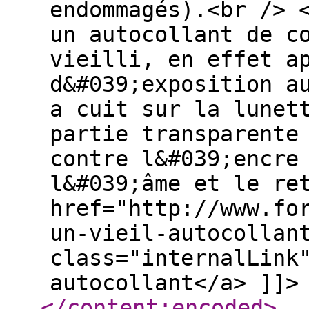
endommagés).<br /> 
un autocollant de c
vieilli, en effet a
d&#039;exposition a
a cuit sur la lunet
partie transparente
contre l&#039;encre
l&#039;âme et le re
href="http://www.fo
un-vieil-autocollan
class="internalLink
autocollant</a> ]]>
</content:encoded
>