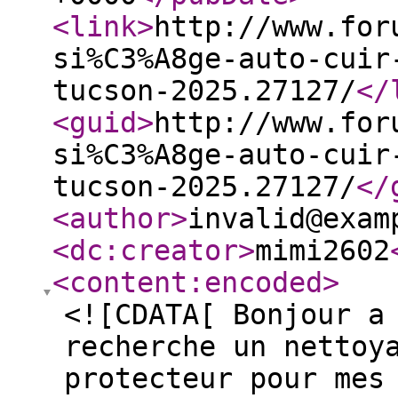
<link
>
http://www.for
si%C3%A8ge-auto-cuir
tucson-2025.27127/
</
<guid
>
http://www.for
si%C3%A8ge-auto-cuir
tucson-2025.27127/
</
<author
>
invalid@exam
<dc:creator
>
mimi2602
<content:encoded
>
<![CDATA[ Bonjour a
recherche un nettoy
protecteur pour mes