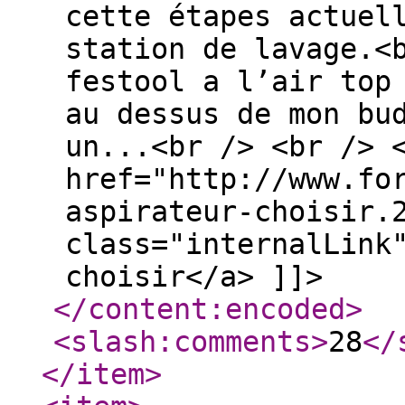
cette étapes actuel
station de lavage.<
festool a l’air top
au dessus de mon bu
un...<br /> <br /> 
href="http://www.fo
aspirateur-choisir.
class="internalLink
choisir</a> ]]>
</content:encoded
>
<slash:comments
>
28
</
</item
>