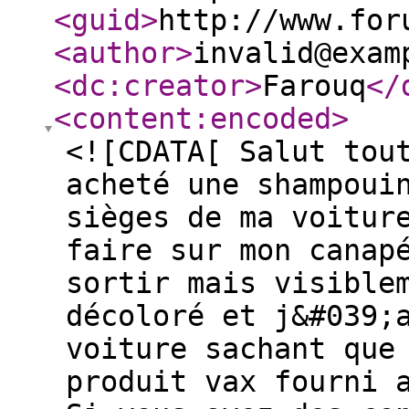
<guid
>
http://www.for
<author
>
invalid@exam
<dc:creator
>
Farouq
</
<content:encoded
>
<![CDATA[ Salut tou
acheté une shampoui
sièges de ma voitur
faire sur mon canap
sortir mais visible
décoloré et j&#039;
voiture sachant que
produit vax fourni 