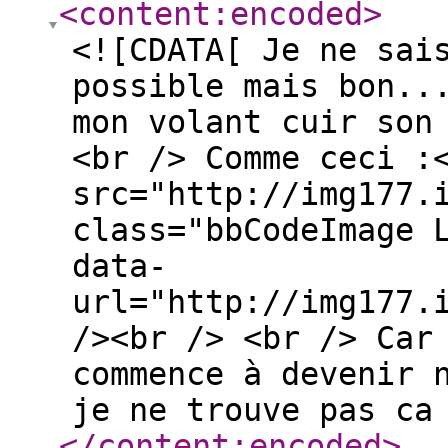
<content:encoded
>
<![CDATA[ Je ne sai
possible mais bon..
mon volant cuir son
<br /> Comme ceci :
src="http://img177.
class="bbCodeImage 
data-
url="http://img177.
/><br /> <br /> Car
commence à devenir 
je ne trouve pas ca
</content:encoded
>