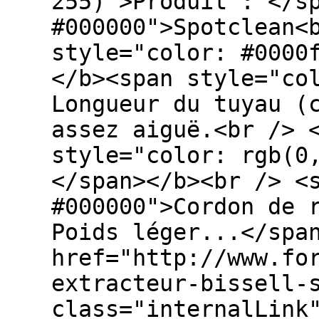
255)">Produit : </s
#000000">Spotclean<
style="color: #0000
</b><span style="co
Longueur du tuyau (
assez aiguë.<br /> 
style="color: rgb(0
</span></b><br /> <
#000000">Cordon de 
Poids léger...</spa
href="http://www.fo
extracteur-bissell-
class="internalLink