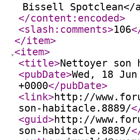
Bissell Spotclean</
</content:encoded
>
<slash:comments
>
106
<
</item
>
<item
>
<title
>
Nettoyer son 
<pubDate
>
Wed, 18 Jun
+0000
</pubDate
>
<link
>
http://www.for
son-habitacle.8889/
<
<guid
>
http://www.for
son-habitacle.8889/
<