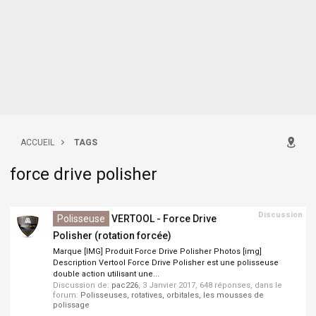
ACCUEIL
TAGS
force drive polisher
Discussion
Polisseuse
VERTOOL - Force Drive
Polisher (rotation forcée)
Marque [IMG] Produit Force Drive Polisher Photos [img]
Description Vertool Force Drive Polisher est une polisseuse
double action utilisant une...
Discussion de:
pac226
,
3 Janvier 2017
, 648 réponses, dans le
forum:
Polisseuses, rotatives, orbitales, les mousses de
polissage