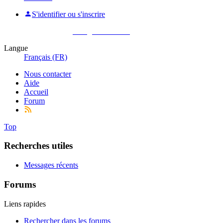
S'identifier ou s'inscrire
Pas encore membre ?
Enregistrez-vous !
Langue
Français (FR)
Nous contacter
Aide
Accueil
Forum
Top
Recherches utiles
Messages récents
Forums
Liens rapides
Rechercher dans les forums